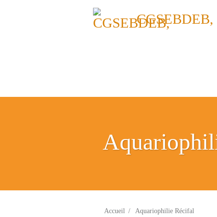
CGSEBDEB,
Aquariophil
Accueil
/
Aquariophilie Récifal