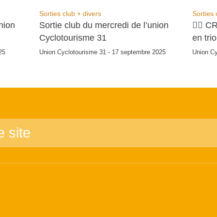
Sorties club + divers
Sorties 
nion
Sortie club du mercredi de l’union
🚴‍♂️ 
Cyclotourisme 31
en tri
25
Union Cyclotourisme 31 - 17 septembre 2025
Union Cy