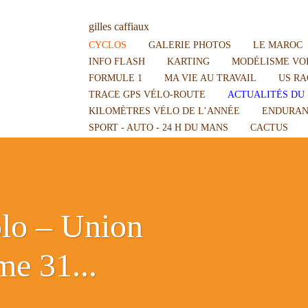
gilles caffiaux
CYCLOS
GALERIE PHOTOS
LE MAROC
INFO FLASH
KARTING
MODÉLISME VOI
FORMULE 1
MA VIE AU TRAVAIL
US RA
TRACE GPS VÉLO-ROUTE
ACTUALITÉS DU 
KILOMÈTRES VÉLO DE L’ANNÉE
ENDURAN
SPORT - AUTO - 24 H DU MANS
CACTUS
solo – Union
me 31...