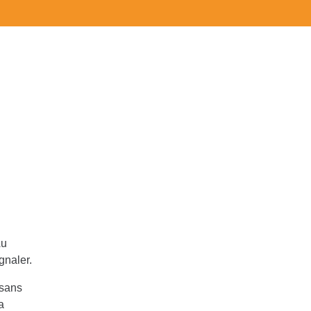
Au
ignaler.
 sans
a