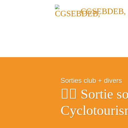
CGSEBDEB,
Sorties club + divers
🚴‍♂️ Sortie 
Cyclotouris