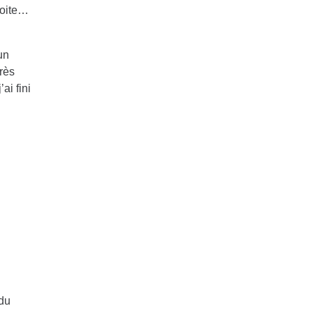
roite…
un
Très
ai fini
 du