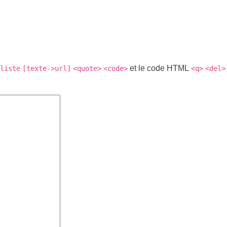
et le code HTML
liste
[texte->url]
<quote>
<code>
<q>
<del>