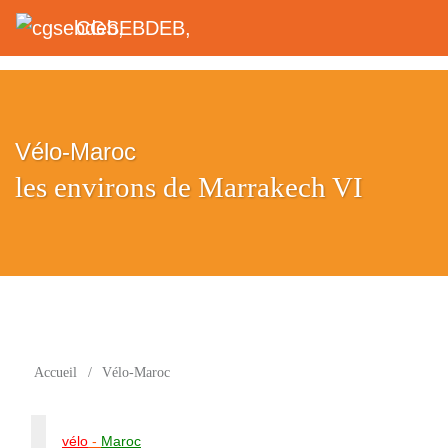
CGSEBDEB,
Vélo-Maroc
les environs de Marrakech VI
Accueil
/
Vélo-Maroc
vélo
-
Maroc