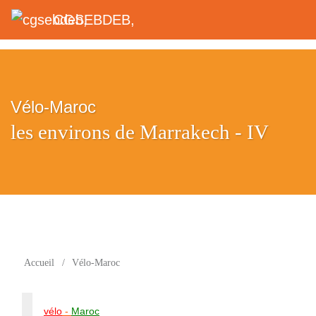
CGSEBDEB,
Vélo-Maroc
les environs de Marrakech - IV
Accueil
/
Vélo-Maroc
vélo
-
Maroc