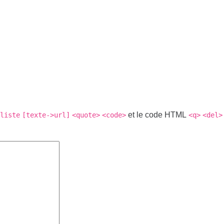
et le code HTML
liste
[texte->url]
<quote>
<code>
<q>
<del>