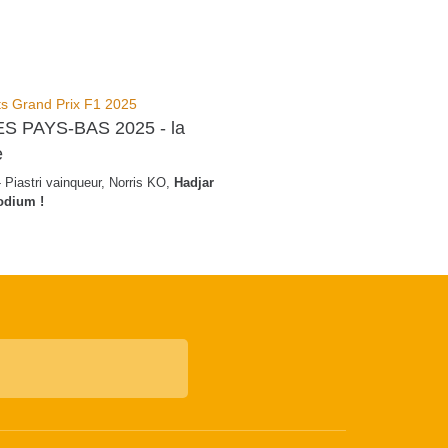
ts Grand Prix F1 2025
S PAYS-BAS 2025 - la
e
 Piastri vainqueur, Norris KO,
Hadjar
podium !