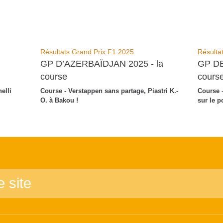
Résultats Grand Prix F1 2025
Résulta
GP D’AZERBAÏDJAN 2025 - la
GP DE
course
cours
elli
Course - Verstappen sans partage, Piastri K.-
Course
-
O. à Bakou !
sur le 