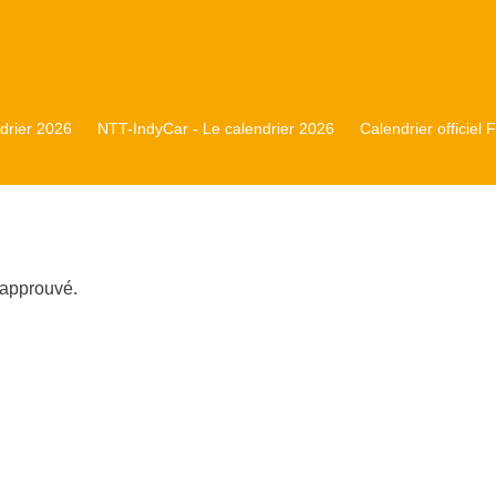
rier 2026
NTT-IndyCar - Le calendrier 2026
Calendrier officiel
 approuvé.