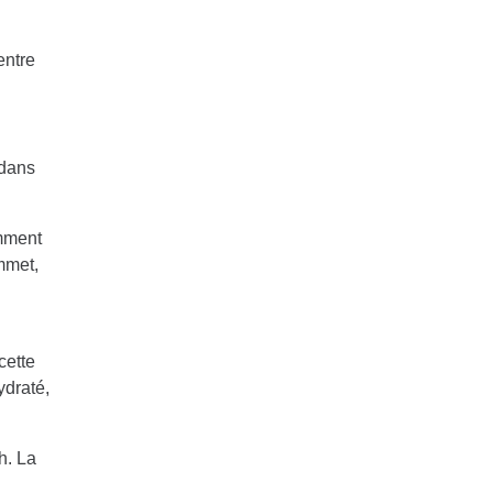
entre
 dans
amment
mmet,
cette
ydraté,
h. La