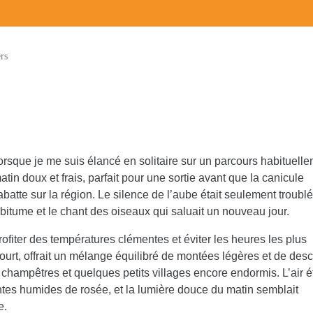
rs
lorsque je me suis élancé en solitaire sur un parcours habituell
atin doux et frais, parfait pour une sortie avant que la canicule
atte sur la région. Le silence de l’aube était seulement troublé
 bitume et le chant des oiseaux qui saluait un nouveau jour.
profiter des températures clémentes et éviter les heures les plus
ourt, offrait un mélange équilibré de montées légères et de des
champêtres et quelques petits villages encore endormis. L’air ét
ntes humides de rosée, et la lumière douce du matin semblait
e.