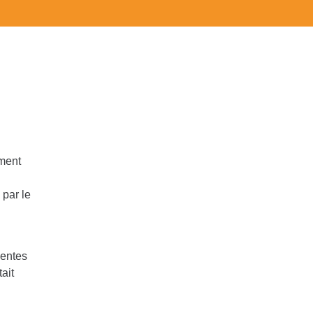
ement
 par le
centes
ait