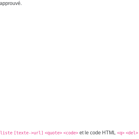
 approuvé.
et le code HTML
liste
[texte->url]
<quote>
<code>
<q>
<del>