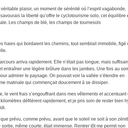
 véritable plaisir, un moment de sérénité où l’esprit vagabonde,
savourais la liberté qu’offre le cyclotourisme solo, cet équilibre 
ntale. Les champs de blé, les champs de tournesols
les haies qui bordaient les chemins, tout semblait immobile, figé
lle.
rcours arriva rapidement. Elle n’était pas longue, mais suffis
et entraîner une légère brûlure dans les jambes. Une fois au so
pour admirer le paysage. On pouvait voir la vallée s’étendre en
me matinale qui commençait doucement à se dissiper.
te, le vent frais s’engouffrant dans mes vêtements et accentuant 
kilomètres défilèrent rapidement, et je pris soin de rester bien h
di.
 que prévu, comme prévu, avant que le soleil ne soit à son zénit
te sortie, même courte, était immense. Rentrer tôt me permit non