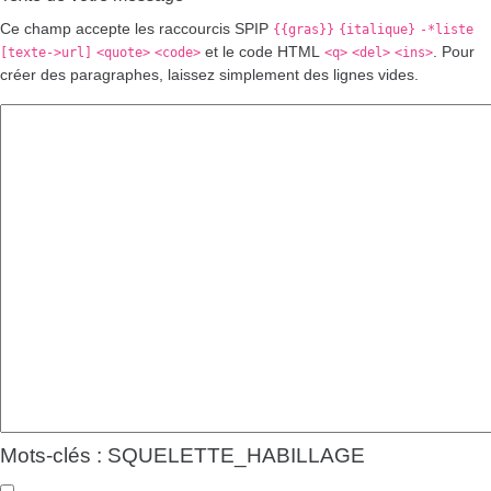
Ce champ accepte les raccourcis SPIP
{{gras}}
{italique}
-*liste
et le code HTML
. Pour
[texte->url]
<quote>
<code>
<q>
<del>
<ins>
créer des paragraphes, laissez simplement des lignes vides.
Mots-clés : SQUELETTE_HABILLAGE