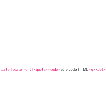
et le code HTML
liste
[texte->url]
<quote>
<code>
<q>
<del>