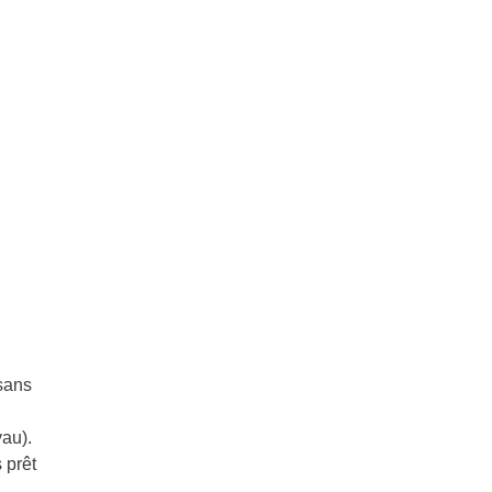
 sans
yau).
 prêt