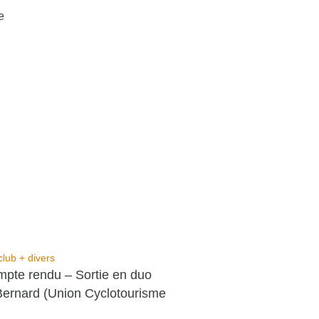
e
club + divers
mpte rendu – Sortie en duo
Bernard (Union Cyclotourisme