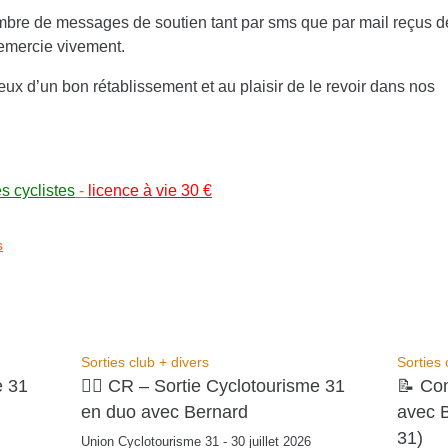
ombre de messages de soutien tant par sms que par mail reçus d
emercie vivement.
x d’un bon rétablissement et au plaisir de le revoir dans nos
es cyclistes
-
licence à vie 30 €
s
Sorties club + divers
Sorties 
e 31
🚴‍♂️ CR – Sortie Cyclotourisme 31
📝 Co
en duo avec Bernard
avec 
31)
Union Cyclotourisme 31 - 30 juillet 2026