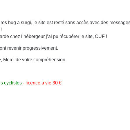
gros bug a surgi, le site est resté sans accès avec des message
!
de chez l’hébergeur j’ai pu récupérer le site, OUF !
nt revenir progressivement.
, Merci de votre compréhension.
es cyclistes
-
licence à vie 30 €