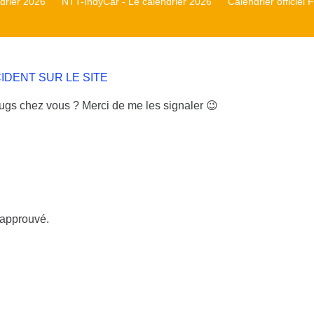
rier 2026
NTT-IndyCar - Le calendrier 2026
Calendrier officiel
CIDENT SUR LE SITE
ugs chez vous ? Merci de me les signaler 😉
 approuvé.