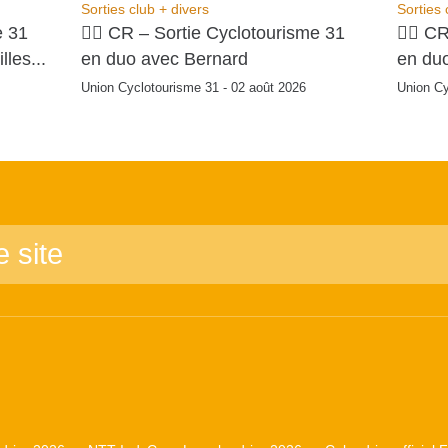
Sorties club + divers
Sorties 
e 31
🚴‍♂️ CR – Sortie Cyclotourisme 31
🚴‍♂️ 
lles...
en duo avec Bernard
en du
Union Cyclotourisme 31 - 02 août 2026
Union Cy