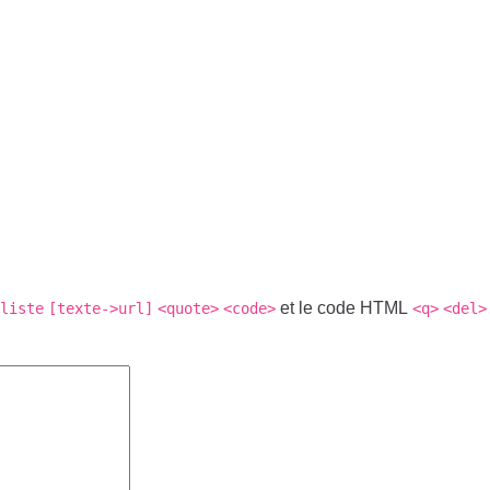
et le code HTML
liste
[texte->url]
<quote>
<code>
<q>
<del>