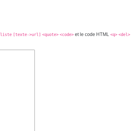
et le code HTML
liste
[texte->url]
<quote>
<code>
<q>
<del>