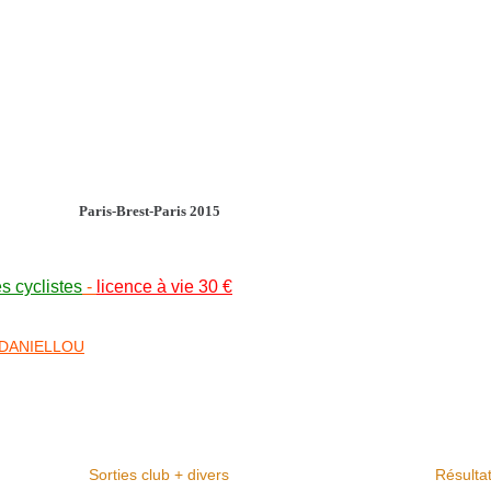
Paris-Brest-Paris 2015
es cyclistes
-
licence à vie 30 €
 DANIELLOU
Sorties club + divers
Résulta