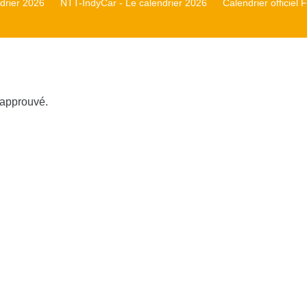
rier 2026
NTT-IndyCar - Le calendrier 2026
Calendrier officiel
 approuvé.