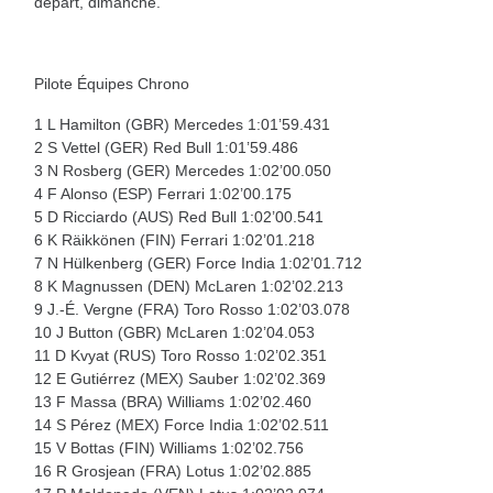
départ, dimanche.
Pilote Équipes Chrono
1 L Hamilton (GBR) Mercedes 1:01’59.431
2 S Vettel (GER) Red Bull 1:01’59.486
3 N Rosberg (GER) Mercedes 1:02’00.050
4 F Alonso (ESP) Ferrari 1:02’00.175
5 D Ricciardo (AUS) Red Bull 1:02’00.541
6 K Räikkönen (FIN) Ferrari 1:02’01.218
7 N Hülkenberg (GER) Force India 1:02’01.712
8 K Magnussen (DEN) McLaren 1:02’02.213
9 J.-É. Vergne (FRA) Toro Rosso 1:02’03.078
10 J Button (GBR) McLaren 1:02’04.053
11 D Kvyat (RUS) Toro Rosso 1:02’02.351
12 E Gutiérrez (MEX) Sauber 1:02’02.369
13 F Massa (BRA) Williams 1:02’02.460
14 S Pérez (MEX) Force India 1:02’02.511
15 V Bottas (FIN) Williams 1:02’02.756
16 R Grosjean (FRA) Lotus 1:02’02.885