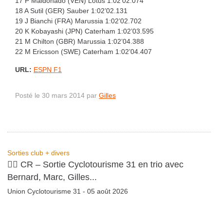
17 P Maldonado (VEN) Lotus 1:02’02.074
18 A Sutil (GER) Sauber 1:02’02.131
19 J Bianchi (FRA) Marussia 1:02’02.702
20 K Kobayashi (JPN) Caterham 1:02’03.595
21 M Chilton (GBR) Marussia 1:02’04.388
22 M Ericsson (SWE) Caterham 1:02’04.407
URL:
ESPN F1
Posté le 30 mars 2014 par
Gilles
Sorties club + divers
🚴‍♂️ CR – Sortie Cyclotourisme 31 en trio avec
Bernard, Marc, Gilles...
Union Cyclotourisme 31 - 05 août 2026