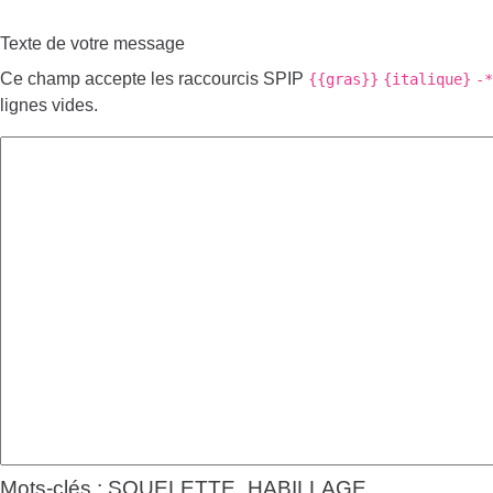
Texte de votre message
Ce champ accepte les raccourcis SPIP
{{gras}}
{italique}
-*
lignes vides.
Mots-clés : SQUELETTE_HABILLAGE