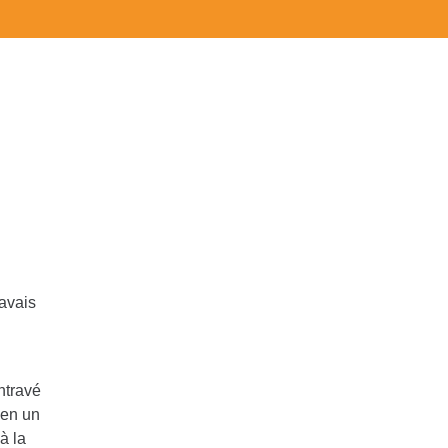
’avais
entravé
 en un
à la