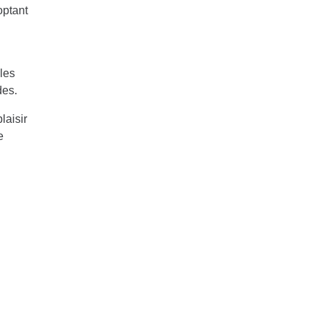
optant
 les
des.
laisir
e