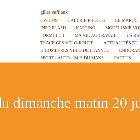
gilles caffiaux
CYCLOS
GALERIE PHOTOS
LE MAROC
INFO FLASH
KARTING
MODÉLISME VOI
FORMULE 1
MA VIE AU TRAVAIL
US RA
TRACE GPS VÉLO-ROUTE
ACTUALITÉS DU 
KILOMÈTRES VÉLO DE L’ANNÉE
ENDURAN
SPORT - AUTO - 24 H DU MANS
CACTUS
 du dimanche matin 20 j