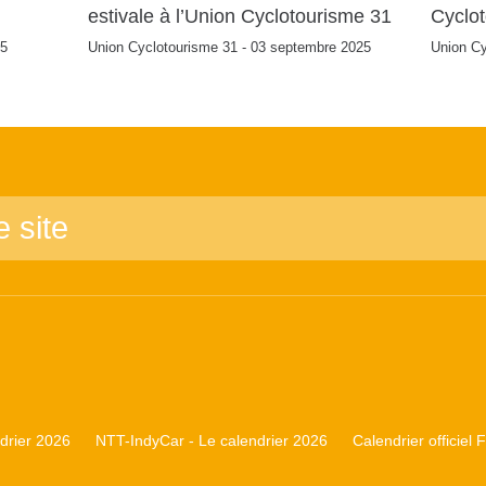
estivale à l’Union Cyclotourisme 31
Cyclo
25
Union Cyclotourisme 31 - 03 septembre 2025
Union Cy
rier 2026
NTT-IndyCar - Le calendrier 2026
Calendrier officiel